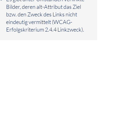
Bilder, deren alt-Attribut das Ziel
bzw. den Zweck des Links nicht
eindeutig vermittelt (WCAG-
Erfolgskriterium 2.4.4 Linkzweck).
Diese Erklärung wurde am
28.06.2025
erstellt.
Feedback und Kontaktangaben
Die Angebote und Services auf
dieser Website werden laufend
verbessert, ausgetauscht und
ausgebaut. Dabei ist uns die
Bedienbarkeit und Zugänglichkeit
ein großes Anliegen. Neue
Seiteninhalte werden von der
zuständigen Fachabteilung bei
Veröffentlichung regelmäßig